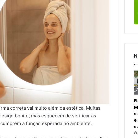
N
E
M
rma correta vai muito além da estética. Muitas
s
design bonito, mas esquecem de verificar as
e
 cumprem a função esperada no ambiente.
s