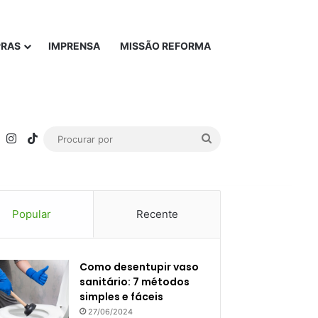
PRAS
IMPRENSA
MISSÃO REFORMA
rest
YouTube
Instagram
TikTok
Procurar
por
Popular
Recente
Como desentupir vaso
sanitário: 7 métodos
simples e fáceis
27/06/2024