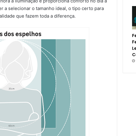
ora a iluminação e proporciona conforto no dia a
r a selecionar o tamanho ideal, o tipo certo para
alidade que fazem toda a diferença.
F
F
L
C