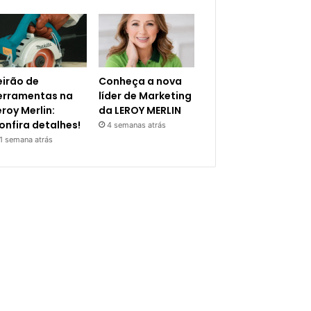
eirão de
Conheça a nova
erramentas na
líder de Marketing
eroy Merlin:
da LEROY MERLIN
onfira detalhes!
4 semanas atrás
1 semana atrás