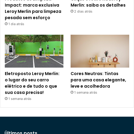
Impact: marca exclusiva
Merlin: saiba os detalhes
Leroy Merlin para limpeza
2 dias atrás
pesada sem esforço
1 dia atrás
Eletroposto Leroy Merlin:
Cores Neutras: Tintas
o lugar do seu carro
para uma casa elegante,
elétrico e de tudo o que
leve e acolhedora
sua casa precisa!
1 semana atrás
1 semana atrás
Últimos posts