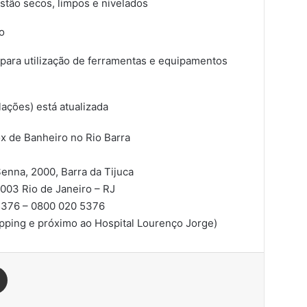
stão secos, limpos e nivelados
o
para utilização de ferramentas e equipamentos
lações) está atualizada
ox de Banheiro no Rio Barra
enna, 2000, Barra da Tijuca
-003
Rio de Janeiro – RJ
376 – 0800 020 5376
pping e próximo ao Hospital Lourenço Jorge)
est
Compartilhar via e-mail