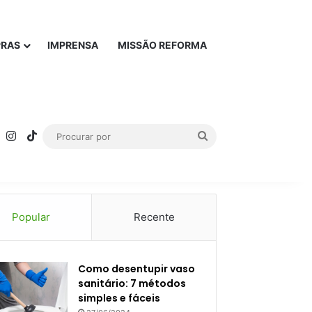
PRAS
IMPRENSA
MISSÃO REFORMA
rest
YouTube
Instagram
TikTok
Procurar
por
Popular
Recente
Como desentupir vaso
sanitário: 7 métodos
simples e fáceis