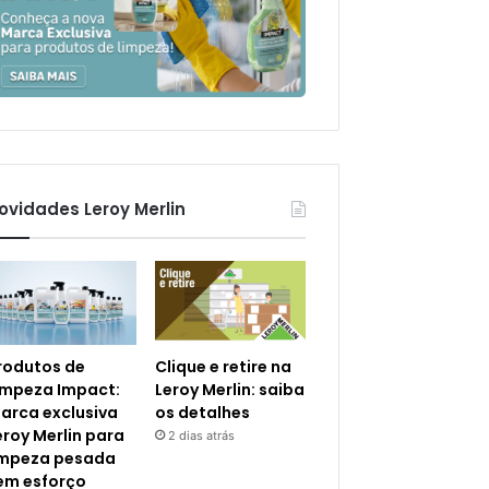
ovidades Leroy Merlin
rodutos de
Clique e retire na
impeza Impact:
Leroy Merlin: saiba
arca exclusiva
os detalhes
eroy Merlin para
2 dias atrás
impeza pesada
em esforço