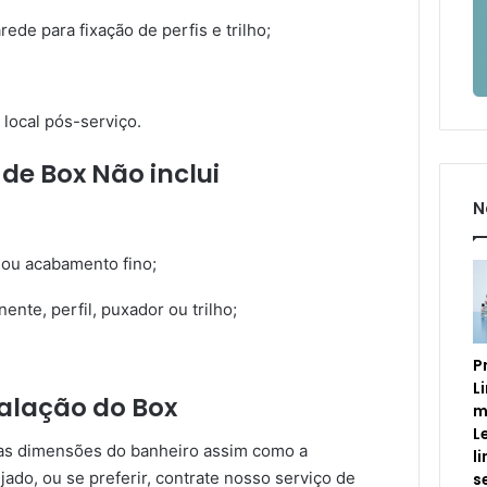
ede para fixação de perfis e trilho;
 local pós-serviço.
 de Box Não inclui
N
a ou acabamento fino;
nte, perfil, puxador ou trilho;
P
L
alação do Box
m
L
 as dimensões do banheiro assim como a
l
ado, ou se preferir, contrate nosso serviço de
s