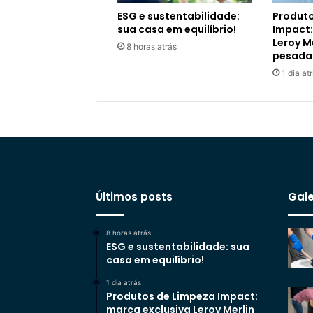
ESG e sustentabilidade:
Produto
sua casa em equilíbrio!
Impact:
Leroy M
8 horas atrás
pesada
1 dia at
Últimos posts
Gale
8 horas atrás
ESG e sustentabilidade: sua
casa em equilíbrio!
1 dia atrás
Produtos de Limpeza Impact:
marca exclusiva Leroy Merlin