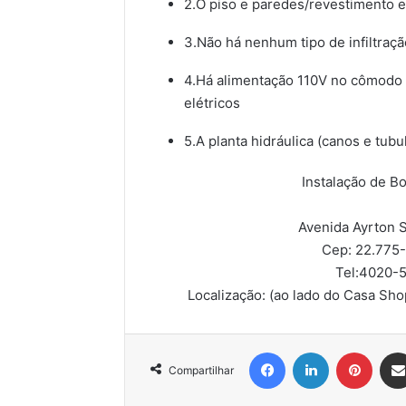
2.O piso e paredes/revestimento e
3.Não há nenhum tipo de infiltraçã
4.Há alimentação 110V no cômodo 
elétricos
5.A planta hidráulica (canos e tubu
Instalação de B
Avenida Ayrton S
Cep: 22.775
Tel:
4020-5
Localização:
(ao lado do Casa Sho
Facebook
Linkedin
Pinter
Compartilhar