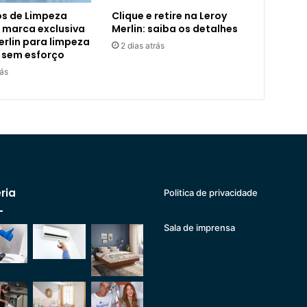
s de Limpeza
Clique e retire na Leroy
 marca exclusiva
Merlin: saiba os detalhes
erlin para limpeza
2 dias atrás
 sem esforço
rás
ria
Politica de privacidade
Sala de imprensa