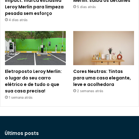
Impact: marca exclusiva
Merlin: saiba os detalhes
Leroy Merlin para limpeza
5 dias atrás
pesada sem esforço
4 dias atrás
Eletroposto Leroy Merlin:
Cores Neutras: Tintas
o lugar do seu carro
para uma casa elegante,
elétrico e de tudo o que
leve e acolhedora
sua casa precisa!
2 semanas atrás
1 semana atrás
Últimos posts