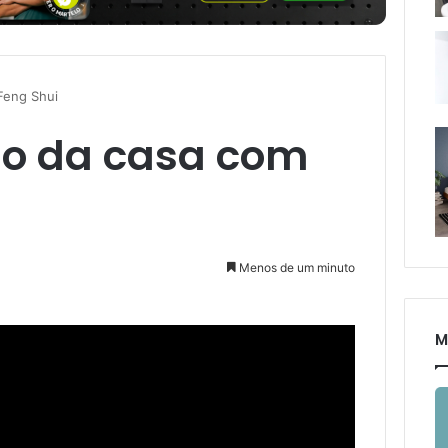
Feng Shui
o da casa com
Menos de um minuto
M