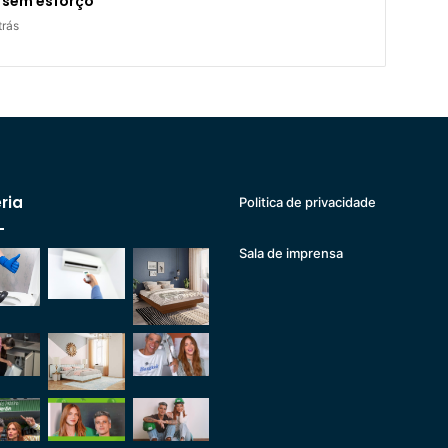
 sem esforço
trás
ria
Politica de privacidade
Sala de imprensa