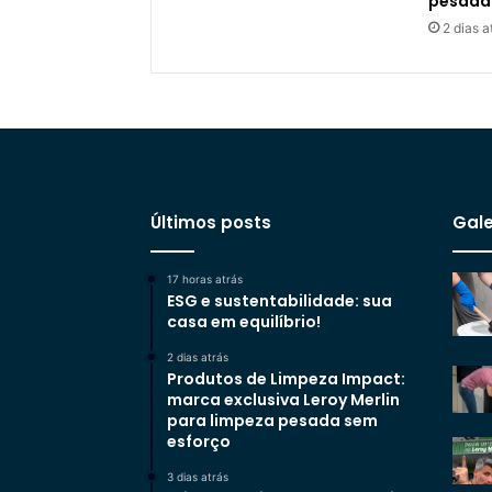
pesada
2 dias a
Últimos posts
Gale
17 horas atrás
ESG e sustentabilidade: sua
casa em equilíbrio!
2 dias atrás
Produtos de Limpeza Impact:
marca exclusiva Leroy Merlin
para limpeza pesada sem
esforço
3 dias atrás