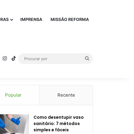
PRAS
IMPRENSA
MISSÃO REFORMA
rest
YouTube
Instagram
TikTok
Procurar
por
Popular
Recente
Como desentupir vaso
sanitário: 7 métodos
simples e fáceis