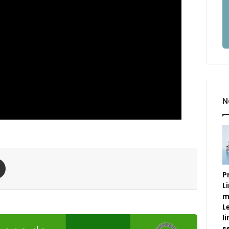
N
est
Compartilhar via e-mail
P
L
m
L
l
s