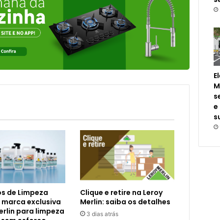
E
M
s
e
s
s de Limpeza
Clique e retire na Leroy
 marca exclusiva
Merlin: saiba os detalhes
erlin para limpeza
3 dias atrás