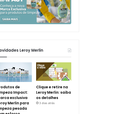
ovidades Leroy Merlin
rodutos de
Clique e retire na
impeza Impact:
Leroy Merlin: saiba
arca exclusiva
os detalhes
eroy Merlin para
3 dias atrás
impeza pesada
em esforço