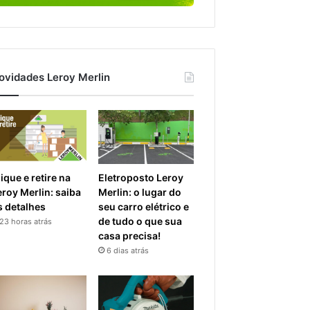
ovidades Leroy Merlin
ique e retire na
Eletroposto Leroy
eroy Merlin: saiba
Merlin: o lugar do
s detalhes
seu carro elétrico e
de tudo o que sua
23 horas atrás
casa precisa!
6 dias atrás