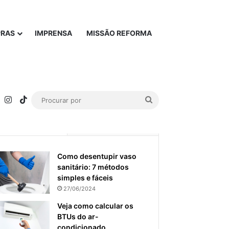
PRAS
IMPRENSA
MISSÃO REFORMA
rest
YouTube
Instagram
TikTok
Procurar
por
Popular
Recente
Como desentupir vaso
sanitário: 7 métodos
simples e fáceis
27/06/2024
Veja como calcular os
BTUs do ar-
condicionado