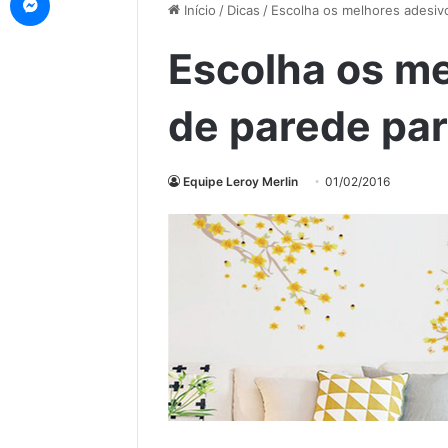
Início
/
Dicas
/
Escolha os melhores adesiv
Escolha os m
de parede pa
Equipe Leroy Merlin
01/02/2016