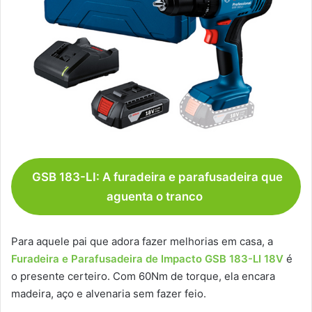
GSB 183-LI: A furadeira e parafusadeira que
aguenta o tranco
Para aquele pai que adora fazer melhorias em casa, a
Furadeira e Parafusadeira de Impacto GSB 183-LI 18V
é
o presente certeiro. Com 60Nm de torque, ela encara
madeira, aço e alvenaria sem fazer feio.