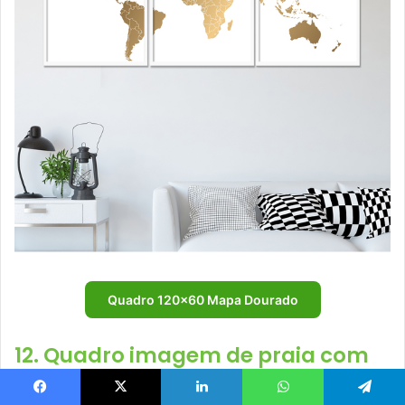
Quadro 120×60 Mapa Dourado
12. Quadro imagem de praia com
moldura dourada
Facebook
X
Linkedin
WhatsApp
Telegram