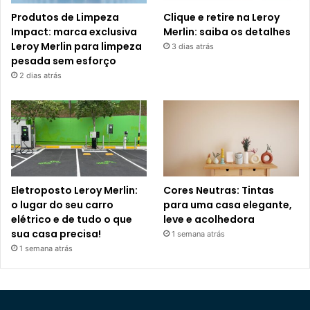
Produtos de Limpeza
Clique e retire na Leroy
Impact: marca exclusiva
Merlin: saiba os detalhes
Leroy Merlin para limpeza
3 dias atrás
pesada sem esforço
2 dias atrás
Eletroposto Leroy Merlin:
Cores Neutras: Tintas
o lugar do seu carro
para uma casa elegante,
elétrico e de tudo o que
leve e acolhedora
sua casa precisa!
1 semana atrás
1 semana atrás