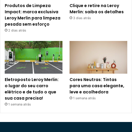
Produtos de Limpeza
Clique e retire na Leroy
Impact: marca exclusiva
Merlin: saiba os detalhes
Leroy Merlin para limpeza
3 dias atrás
pesada sem esforço
2 dias atrás
Eletroposto Leroy Merlin:
Cores Neutras: Tintas
o lugar do seu carro
para uma casa elegante,
elétrico e de tudo o que
leve e acolhedora
sua casa precisa!
1 semana atrás
1 semana atrás