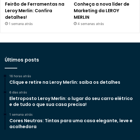
Feirão de Ferramentas na
Conheça a nova líder de
Leroy Merlin: Confira
Marketing da LEROY
detalhes!
MERLIN
1 semana atrás
4 semanas atrás
Últimos posts
16 horas atrás
Clique e retire na Leroy Merlin: saiba os detalhes
6 dias atrás
Eletroposto Leroy Merlin: o lugar do seu carro elétrico
e de tudo o que sua casa precisa!
1 semana atrás
Cores Neutras: Tintas para uma casa elegante, leve e
acolhedora