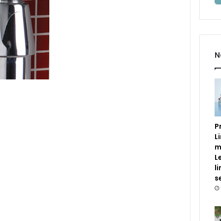
N
P
L
m
L
l
s