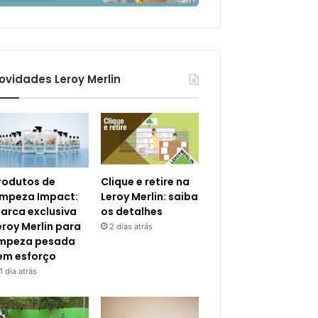
ovidades Leroy Merlin
rodutos de
Clique e retire na
impeza Impact:
Leroy Merlin: saiba
arca exclusiva
os detalhes
eroy Merlin para
2 dias atrás
impeza pesada
em esforço
1 dia atrás