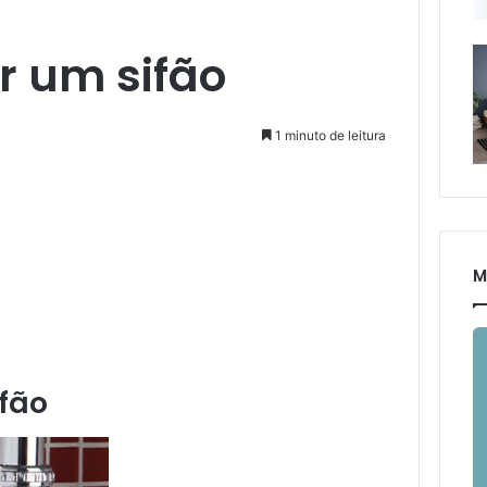
r um sifão
1 minuto de leitura
M
fão