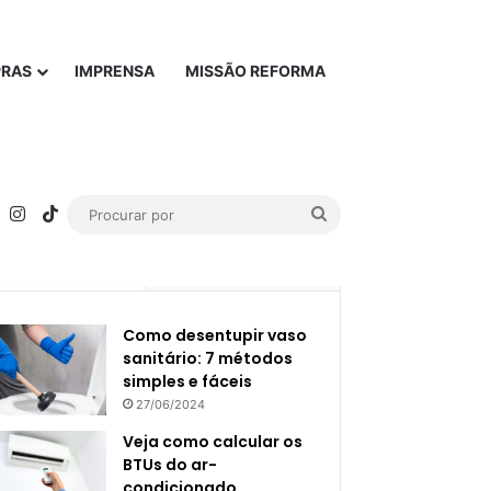
PRAS
IMPRENSA
MISSÃO REFORMA
rest
YouTube
Instagram
TikTok
Procurar
por
Popular
Recente
Como desentupir vaso
sanitário: 7 métodos
simples e fáceis
27/06/2024
Veja como calcular os
BTUs do ar-
condicionado