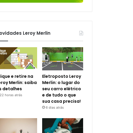
ovidades Leroy Merlin
lique e retire na
Eletroposto Leroy
eroy Merlin: saiba
Merlin: o lugar do
s detalhes
seu carro elétrico
e de tudo o que
22 horas atrás
sua casa precisa!
6 dias atrás