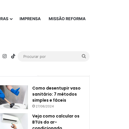
PRAS
IMPRENSA
MISSÃO REFORMA
rest
YouTube
Instagram
TikTok
Procurar
por
Popular
Recente
Como desentupir vaso
sanitário: 7 métodos
simples e fáceis
27/06/2024
Veja como calcular os
BTUs do ar-
condicionado