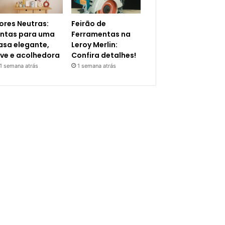
ores Neutras:
Feirão de
intas para uma
Ferramentas na
asa elegante,
Leroy Merlin:
eve e acolhedora
Confira detalhes!
1 semana atrás
1 semana atrás