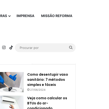
PRAS
IMPRENSA
MISSÃO REFORMA
rest
YouTube
Instagram
TikTok
Procurar
por
Popular
Recente
Como desentupir vaso
sanitário: 7 métodos
simples e fáceis
27/06/2024
Veja como calcular os
BTUs do ar-
condicionado