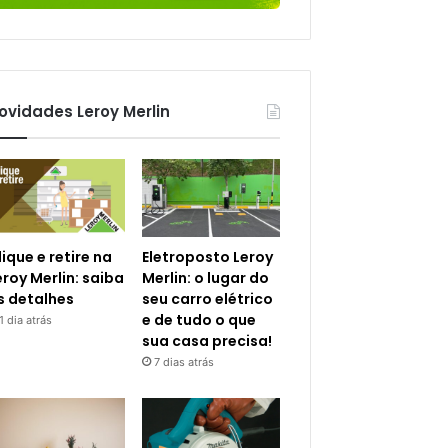
ovidades Leroy Merlin
lique e retire na
Eletroposto Leroy
eroy Merlin: saiba
Merlin: o lugar do
s detalhes
seu carro elétrico
e de tudo o que
1 dia atrás
sua casa precisa!
7 dias atrás