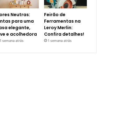
ores Neutras:
Feirão de
intas para uma
Ferramentas na
asa elegante,
Leroy Merlin:
eve e acolhedora
Confira detalhes!
1 semana atrás
1 semana atrás