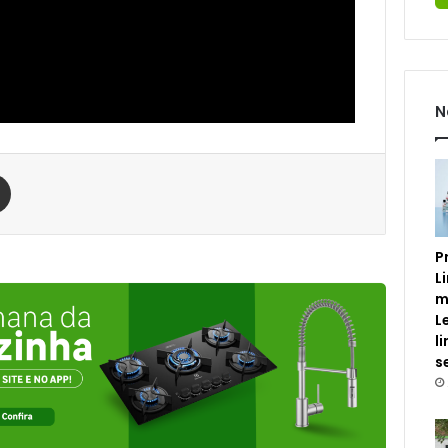
N
est
Compartilhar via e-mail
P
L
m
L
l
s