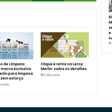
E
M
s
e
s
s de Limpeza
Clique e retire na Leroy
 marca exclusiva
Merlin: saiba os detalhes
erlin para limpeza
2 dias atrás
 sem esforço
s atrás