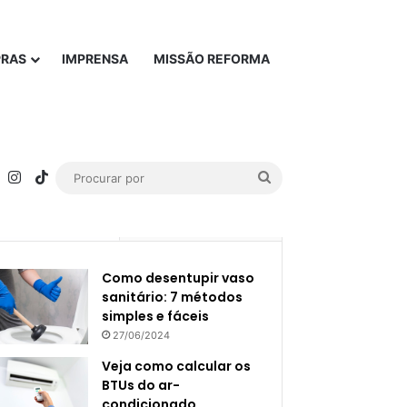
PRAS
IMPRENSA
MISSÃO REFORMA
rest
YouTube
Instagram
TikTok
Procurar
por
Popular
Recente
Como desentupir vaso
sanitário: 7 métodos
simples e fáceis
27/06/2024
Veja como calcular os
BTUs do ar-
condicionado