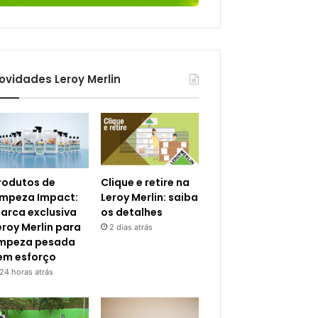
ovidades Leroy Merlin
rodutos de
Clique e retire na
impeza Impact:
Leroy Merlin: saiba
arca exclusiva
os detalhes
eroy Merlin para
2 dias atrás
impeza pesada
em esforço
24 horas atrás