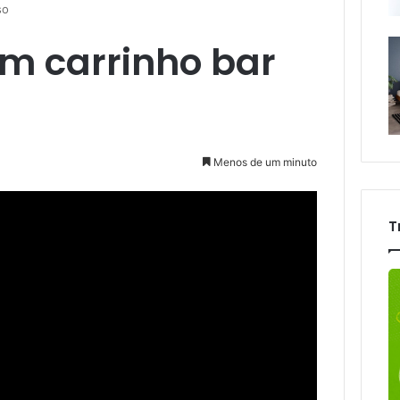
so
m carrinho bar
Menos de um minuto
T