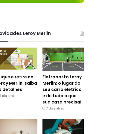
ovidades Leroy Merlin
lique e retire na
Eletroposto Leroy
eroy Merlin: saiba
Merlin: o lugar do
s detalhes
seu carro elétrico
e de tudo o que
1 dia atrás
sua casa precisa!
7 dias atrás