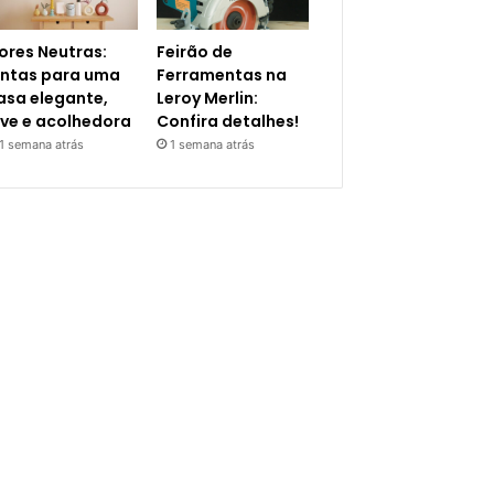
ores Neutras:
Feirão de
intas para uma
Ferramentas na
asa elegante,
Leroy Merlin:
eve e acolhedora
Confira detalhes!
1 semana atrás
1 semana atrás