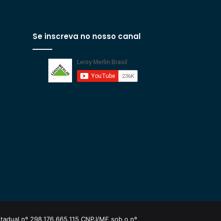
Se inscreva no nosso canal
estadual nº 298.176.665.115 CNPJ/MF sob o nº