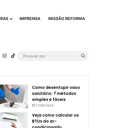
PRAS
IMPRENSA
MISSÃO REFORMA
rest
YouTube
Instagram
TikTok
Procurar
por
Popular
Recente
Como desentupir vaso
sanitário: 7 métodos
simples e fáceis
27/06/2024
Veja como calcular os
BTUs do ar-
condicionado