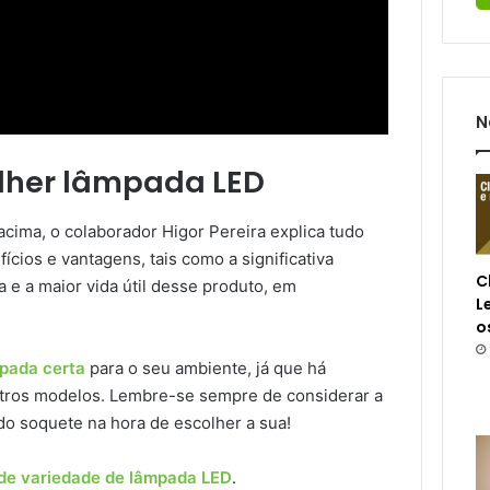
N
lher lâmpada LED
acima, o colaborador Higor Pereira explica tudo
fícios e vantagens, tais como a significativa
C
 e a maior vida útil desse produto, em
L
o
pada certa
para o seu ambiente, já que há
outros modelos. Lembre-se sempre de considerar a
do soquete na hora de escolher a sua!
de variedade de lâmpada LED
.