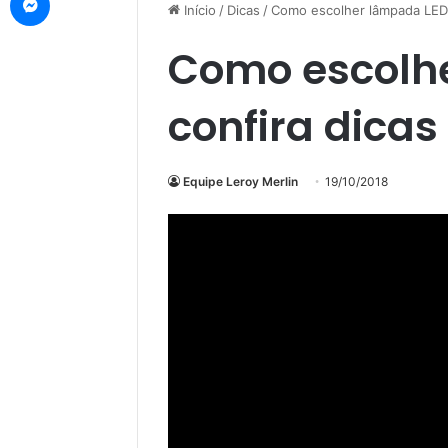
Início
/
Dicas
/
Como escolher lâmpada LED:
Como escolh
confira dica
Equipe Leroy Merlin
19/10/2018