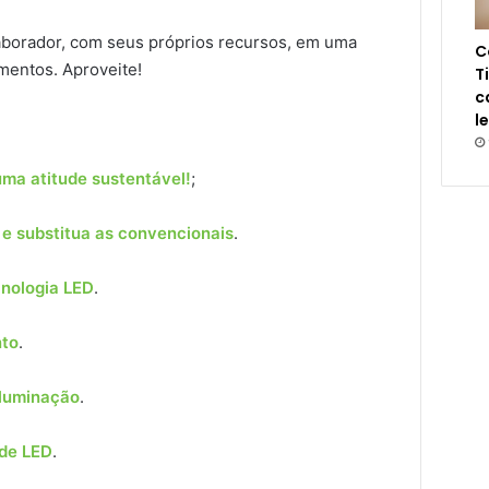
laborador, com seus próprios recursos, em uma
C
imentos. Aproveite!
T
c
l
uma atitude sustentável!
;
 e substitua as convencionais
.
cnologia LED
.
nto
.
iluminação
.
 de LED
.