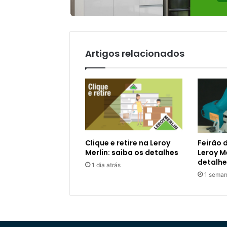
Artigos relacionados
Clique e retire na Leroy
Feirão 
Merlin: saiba os detalhes
Leroy Me
detalhe
1 dia atrás
1 seman