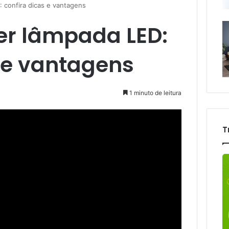
 confira dicas e vantagens
er lâmpada LED:
s e vantagens
1 minuto de leitura
T