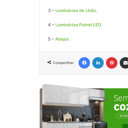
3 –
Luminárias de chão
.
4 –
Luminárias Painel LED
.
5 –
Abajur
.
Facebook
Linkedin
Pinter
Compartilhar