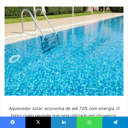
Aquecedor solar: economia de até 70% com energia. O
baixo custo permite que seja utilizado em chuveiros,
aquecimento de ambientes e até piscina
Facebook
X
Linkedin
WhatsApp
Telegram