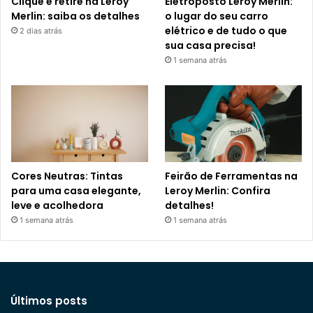
Clique e retire na Leroy
Eletroposto Leroy Merlin:
Merlin: saiba os detalhes
o lugar do seu carro
elétrico e de tudo o que
2 dias atrás
sua casa precisa!
1 semana atrás
Cores Neutras: Tintas
Feirão de Ferramentas na
para uma casa elegante,
Leroy Merlin: Confira
leve e acolhedora
detalhes!
1 semana atrás
1 semana atrás
Últimos posts