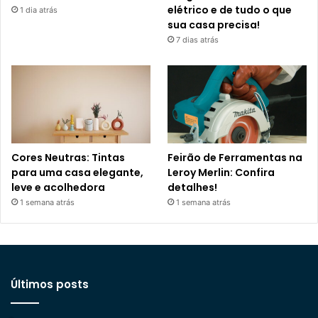
elétrico e de tudo o que
1 dia atrás
sua casa precisa!
7 dias atrás
Cores Neutras: Tintas
Feirão de Ferramentas na
para uma casa elegante,
Leroy Merlin: Confira
leve e acolhedora
detalhes!
1 semana atrás
1 semana atrás
Últimos posts