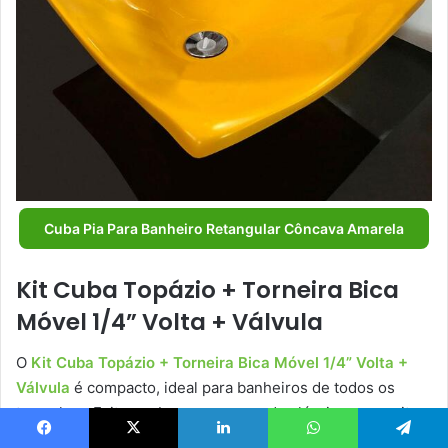
Cuba Pia Para Banheiro Retangular Côncava Amarela
Kit Cuba Topázio + Torneira Bica
Móvel 1/4” Volta + Válvula
O
Kit Cuba Topázio + Torneira Bica Móvel 1/4” Volta +
Válvula
é compacto, ideal para banheiros de todos os
tamanhos. Feito em branco e cromado clássicos, esse item
tem um formato que traz modernidade e elegância ao
Facebook
X
Linkedin
WhatsApp
Telegram