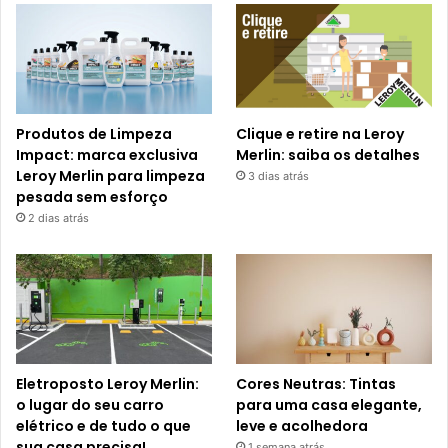
Produtos de Limpeza
Clique e retire na Leroy
Impact: marca exclusiva
Merlin: saiba os detalhes
Leroy Merlin para limpeza
3 dias atrás
pesada sem esforço
2 dias atrás
Eletroposto Leroy Merlin:
Cores Neutras: Tintas
o lugar do seu carro
para uma casa elegante,
elétrico e de tudo o que
leve e acolhedora
sua casa precisa!
1 semana atrás