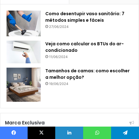
Como desentupir vaso sanitário: 7
métodos simples e fáceis
27/06/2024
Veja como calcular os BTUs do ar-
condicionado
11/06/2024
Tamanhos de camas: como escolher
a melhor opção?
19/06/2024
Marca Exclusiva
Facebook
X
Linkedin
WhatsApp
Telegram