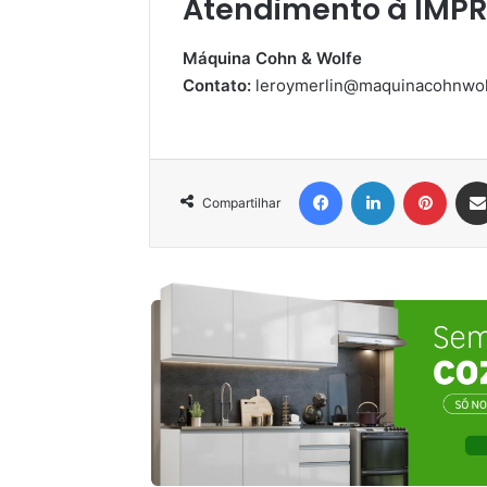
Atendimento à IMP
Máquina Cohn & Wolfe
Contato:
leroymerlin@maquinacohnwol
Facebook
Linkedin
Pinter
Compartilhar