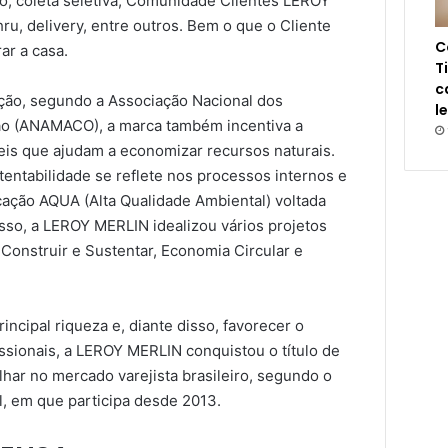
ro, coleta seletiva, Comunidade Clientes LEROY
ru, delivery, entre outros. Bem o que o Cliente
C
ar a casa.
T
c
ução, segundo a Associação Nacional dos
l
ão (ANAMACO), a marca também incentiva a
is que ajudam a economizar recursos naturais.
entabilidade se reflete nos processos internos e
icação AQUA (Alta Qualidade Ambiental) voltada
sso, a LEROY MERLIN idealizou vários projetos
 Construir e Sustentar, Economia Circular e
ncipal riqueza e, diante disso, favorecer o
ssionais, a LEROY MERLIN conquistou o título de
har no mercado varejista brasileiro, segundo o
l, em que participa desde 2013.