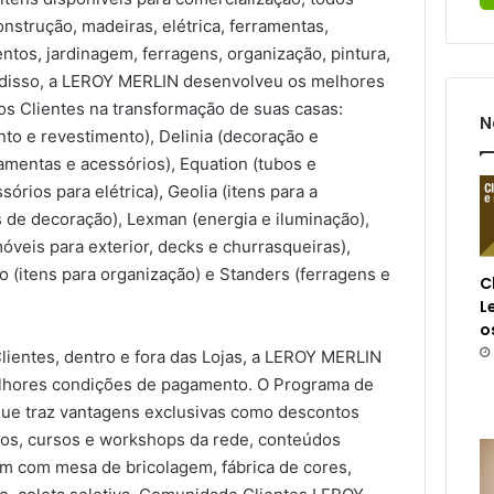
onstrução, madeiras, elétrica, ferramentas,
ntos, jardinagem, ferragens, organização, pintura,
m disso, a LEROY MERLIN desenvolveu os melhores
 os Clientes na transformação de suas casas:
N
to e revestimento), Delinia (decoração e
amentas e acessórios), Equation (tubos e
órios para elétrica), Geolia (itens para a
s de decoração), Lexman (energia e iluminação),
móveis para exterior, decks e churrasqueiras),
o (itens para organização) e Standers (ferragens e
C
L
o
lientes, dentro e fora das Lojas, a LEROY MERLIN
elhores condições de pagamento. O Programa de
ue traz vantagens exclusivas como descontos
tos, cursos e workshops da rede, conteúdos
am com mesa de bricolagem, fábrica de cores,