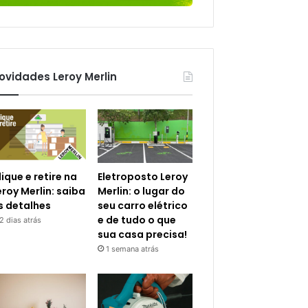
ovidades Leroy Merlin
lique e retire na
Eletroposto Leroy
eroy Merlin: saiba
Merlin: o lugar do
s detalhes
seu carro elétrico
e de tudo o que
2 dias atrás
sua casa precisa!
1 semana atrás