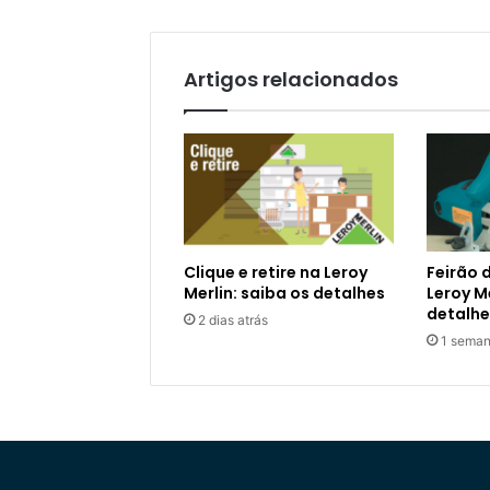
Artigos relacionados
Clique e retire na Leroy
Feirão 
Merlin: saiba os detalhes
Leroy Me
detalhe
2 dias atrás
1 seman