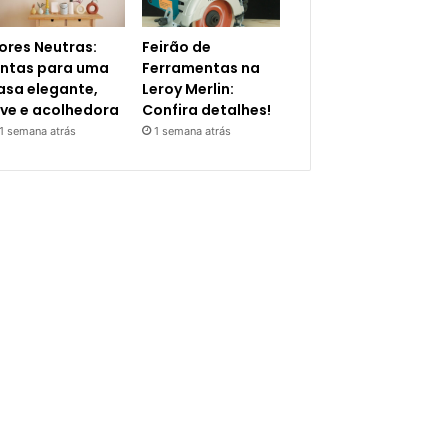
ores Neutras:
Feirão de
intas para uma
Ferramentas na
asa elegante,
Leroy Merlin:
eve e acolhedora
Confira detalhes!
1 semana atrás
1 semana atrás