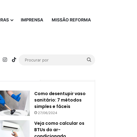
PRAS
IMPRENSA
MISSÃO REFORMA
rest
YouTube
Instagram
TikTok
Procurar
por
Popular
Recente
Como desentupir vaso
sanitário: 7 métodos
simples e fáceis
27/06/2024
Veja como calcular os
BTUs do ar-
condicionado