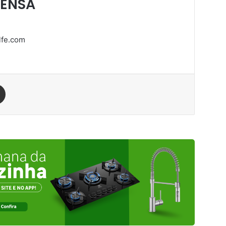
RENSA
fe.com
est
Compartilhar via e-mail