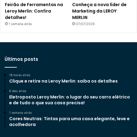
Feirão de Ferramentas na
Conheça a nova líder de
Leroy Merlin: Confira
Marketing da LEROY
detalhes!
MERLIN
1 semana atrás
07/07/2026
Últimos posts
18 horas atrás
Clique e retire na Leroy Merlin: saiba os detalhes
6 dias atrás
Eletroposto Leroy Merlin: o lugar do seu carro elétrico
e de tudo o que sua casa precisa!
1 semana atrás
Cores Neutras: Tintas para uma casa elegante, leve e
acolhedora