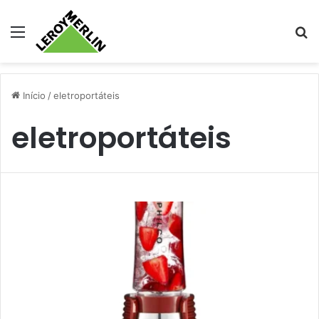
Menu
Pr
Início
/
eletroportáteis
eletroportáteis