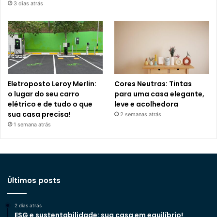
3 dias atrás
Eletroposto Leroy Merlin:
Cores Neutras: Tintas
o lugar do seu carro
para uma casa elegante,
elétrico e de tudo o que
leve e acolhedora
sua casa precisa!
2 semanas atrás
1 semana atrás
Últimos posts
2 dias atrás
ESG e sustentabilidade: sua casa em equilíbrio!