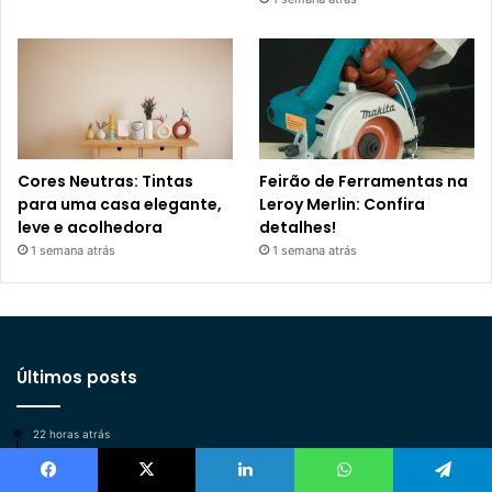
Cores Neutras: Tintas
Feirão de Ferramentas na
para uma casa elegante,
Leroy Merlin: Confira
leve e acolhedora
detalhes!
1 semana atrás
1 semana atrás
Últimos posts
22 horas atrás
Produtos de Limpeza Impact: marca exclusiva Leroy
Merlin para limpeza pesada sem esforço
Facebook
X
Linkedin
WhatsApp
Telegram