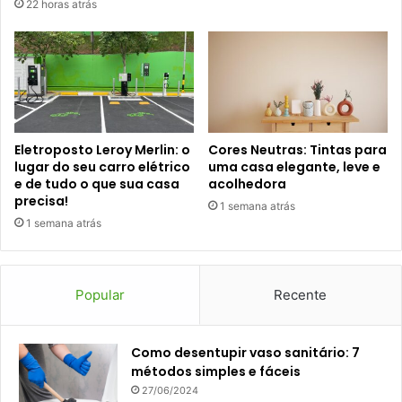
22 horas atrás
Eletroposto Leroy Merlin: o
Cores Neutras: Tintas para
lugar do seu carro elétrico
uma casa elegante, leve e
e de tudo o que sua casa
acolhedora
precisa!
1 semana atrás
1 semana atrás
Popular
Recente
Como desentupir vaso sanitário: 7
métodos simples e fáceis
27/06/2024