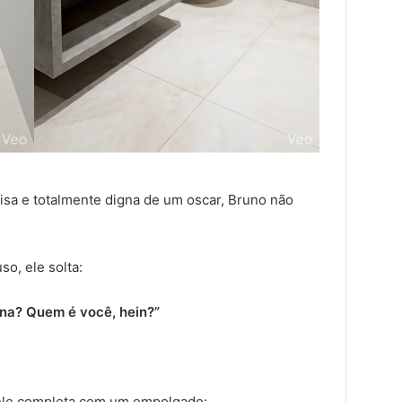
isa e totalmente digna de um oscar, Bruno não
o, ele solta:
na? Quem é você, hein?”
ele completa com um empolgado: