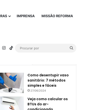
PRAS
IMPRENSA
MISSÃO REFORMA
rest
YouTube
Instagram
TikTok
Procurar
por
Popular
Recente
Como desentupir vaso
sanitário: 7 métodos
simples e fáceis
27/06/2024
Veja como calcular os
BTUs do ar-
condicionado