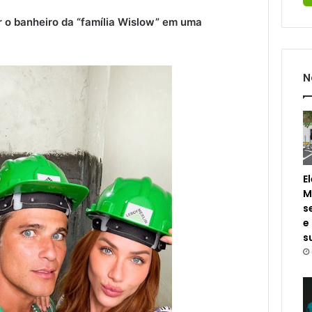
 o banheiro da “família Wislow” em uma
N
E
M
s
e
s