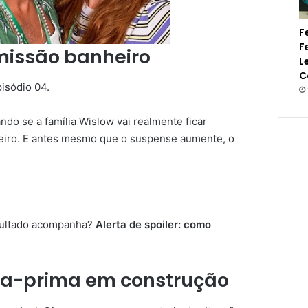
F
F
missão banheiro
L
C
isódio 04.
do se a família Wislow vai realmente ficar
nheiro. E antes mesmo que o suspense aumente, o
esultado acompanha?
Alerta de spoiler: como
ra-prima em construção