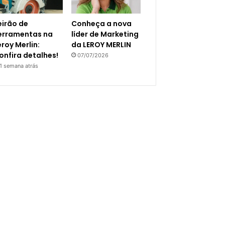
eirão de
Conheça a nova
erramentas na
líder de Marketing
eroy Merlin:
da LEROY MERLIN
onfira detalhes!
07/07/2026
1 semana atrás