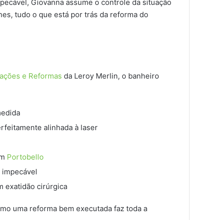
mpecável, Giovanna assume o controle da situação
hes, tudo o que está por trás da reforma do
lações e Reformas
da Leroy Merlin, o banheiro
medida
rfeitamente alinhada à laser
om
Portobello
e impecável
 exatidão cirúrgica
como uma reforma bem executada faz toda a