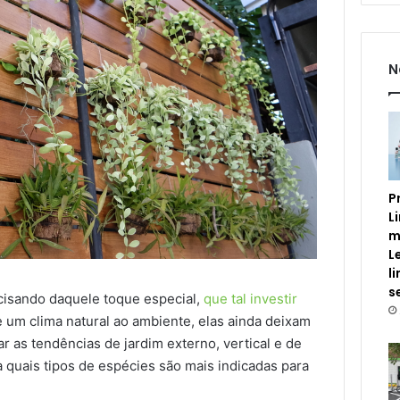
N
P
L
m
L
l
s
cisando daquele toque especial,
que tal investir
 um clima natural ao ambiente, elas ainda deixam
as tendências de jardim externo, vertical e de
a quais tipos de espécies são mais indicadas para