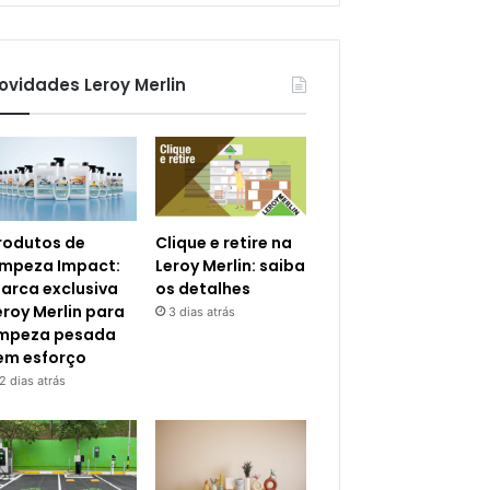
ovidades Leroy Merlin
rodutos de
Clique e retire na
impeza Impact:
Leroy Merlin: saiba
arca exclusiva
os detalhes
eroy Merlin para
3 dias atrás
impeza pesada
em esforço
2 dias atrás