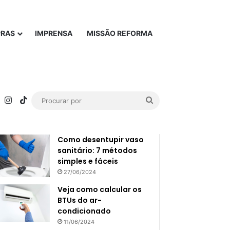
PRAS
IMPRENSA
MISSÃO REFORMA
rest
YouTube
Instagram
TikTok
Procurar
Popular
Recente
por
Como desentupir vaso
sanitário: 7 métodos
simples e fáceis
27/06/2024
Veja como calcular os
BTUs do ar-
condicionado
11/06/2024