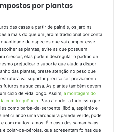
compostos por plantas
os das casas a partir de painéis, os jardins
des a mais do que um jardim tradicional por conta
 a quantidade de espécies que vai compor esse
 escolher as plantas, evite as que possuem
ara crescer, elas podem desregular o padrão de
mesmo prejudicar o suporte que ajuda a dispor
manho das plantas, preste atenção no peso que
 estrutura vai suportar precisa ser previamente
s futuros na sua casa. As plantas também devem
 um ciclo de vida longo. Assim,
a montagem do
ada com frequência
. Para atender a tudo isso que
cies como barba-de-serpente, jibóia, asplênio e
 painel criando uma verdadeira parede verde, pode
as e com muitos ramos. É o caso das samambaias,
is e colar-de-pérolas, que apresentam folhas que