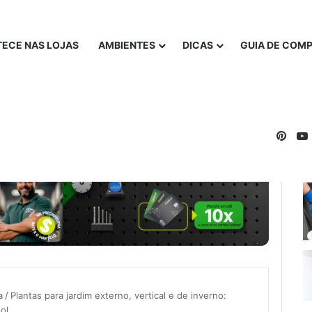
ECE NAS LOJAS
AMBIENTES
DICAS
GUIA DE COM
Pinte
a
/
Plantas para jardim externo, vertical e de inverno:
ol