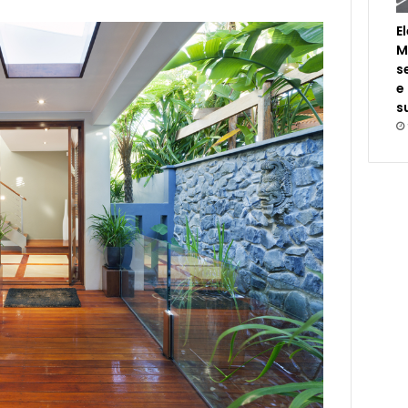
E
M
s
e
s