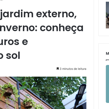
jardim externo,
 inverno: conheça
uros e
o sol
M
3 minutos de leitura