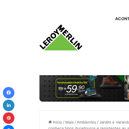
ACONT
Facebook
Linkedin
Pinterest
Início
/
Mais
/
Ambientes
/
Jardim e Varand
Messenger
conheça tipos duradouros e resistentes ao s