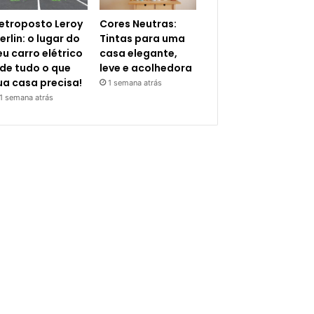
letroposto Leroy
Cores Neutras:
erlin: o lugar do
Tintas para uma
eu carro elétrico
casa elegante,
 de tudo o que
leve e acolhedora
ua casa precisa!
1 semana atrás
1 semana atrás