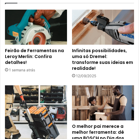
Feirão de Ferramentas na
Infinitas possibilidades,
Leroy Merlin: Confira
uma só Dremel:
detalhes!
transforme suas ideias em
realidade!
1 semana atrás
12/09/2025
O melhor pai merece a
melhor ferramenta: dê
uma BOSCH no Dia dos