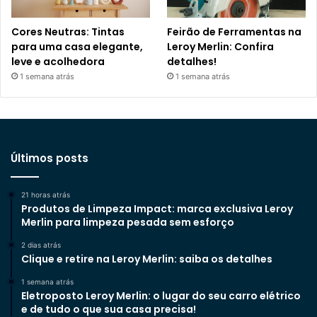
Cores Neutras: Tintas
Feirão de Ferramentas na
para uma casa elegante,
Leroy Merlin: Confira
leve e acolhedora
detalhes!
1 semana atrás
1 semana atrás
Últimos posts
21 horas atrás
Produtos de Limpeza Impact: marca exclusiva Leroy
Merlin para limpeza pesada sem esforço
2 dias atrás
Clique e retire na Leroy Merlin: saiba os detalhes
1 semana atrás
Eletroposto Leroy Merlin: o lugar do seu carro elétrico
e de tudo o que sua casa precisa!