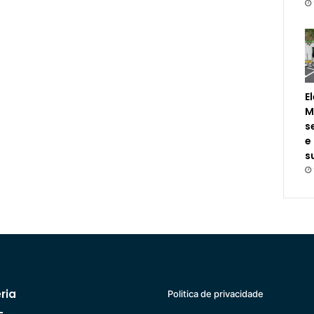
E
M
s
e
s
ria
Politica de privacidade