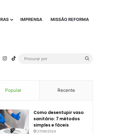
PRAS
IMPRENSA
MISSÃO REFORMA
rest
YouTube
Instagram
TikTok
Procurar
por
Popular
Recente
Como desentupir vaso
sanitário: 7 métodos
simples e fáceis
27/06/2024