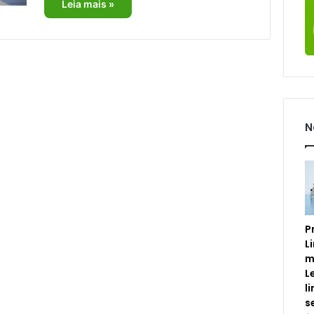
Leia mais »
N
P
L
m
L
l
s