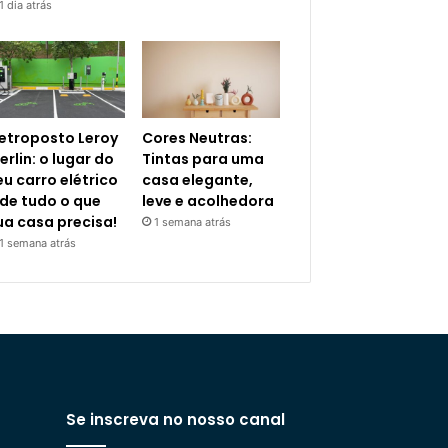
1 dia atrás
letroposto Leroy
Cores Neutras:
erlin: o lugar do
Tintas para uma
eu carro elétrico
casa elegante,
 de tudo o que
leve e acolhedora
ua casa precisa!
1 semana atrás
1 semana atrás
Se inscreva no nosso canal