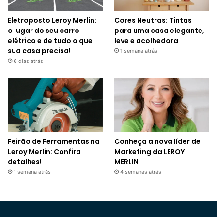
Eletroposto Leroy Merlin:
Cores Neutras: Tintas
o lugar do seu carro
para uma casa elegante,
elétrico e de tudo o que
leve e acolhedora
sua casa precisa!
1 semana atrás
6 dias atrás
Feirão de Ferramentas na
Conheça a nova líder de
Leroy Merlin: Confira
Marketing da LEROY
detalhes!
MERLIN
1 semana atrás
4 semanas atrás