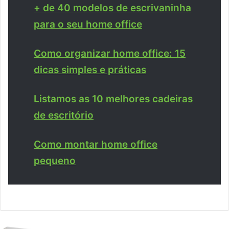
+ de 40 modelos de escrivaninha
para o seu home office
Como organizar home office: 15
dicas simples e práticas
Listamos as 10 melhores cadeiras
de escritório
Como montar home office
pequeno