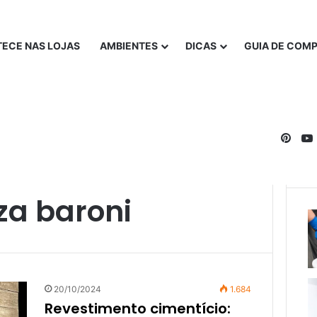
ECE NAS LOJAS
AMBIENTES
DICAS
GUIA DE COM
Pinte
a baroni
20/10/2024
1.684
Revestimento cimentício: