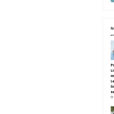
N
P
L
m
L
l
s