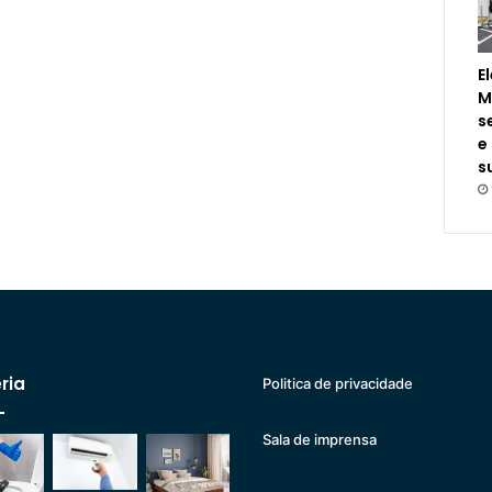
E
M
s
e
s
ria
Politica de privacidade
Sala de imprensa