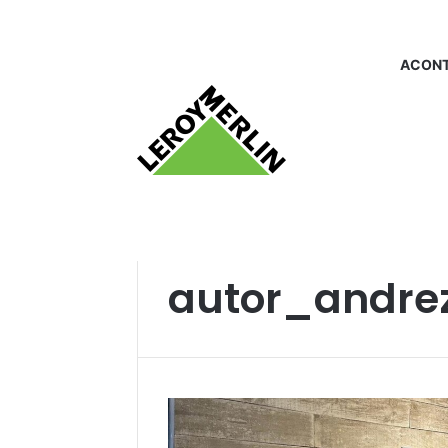
ACONT
Início
/
autor_andreza baroni
autor_andrez