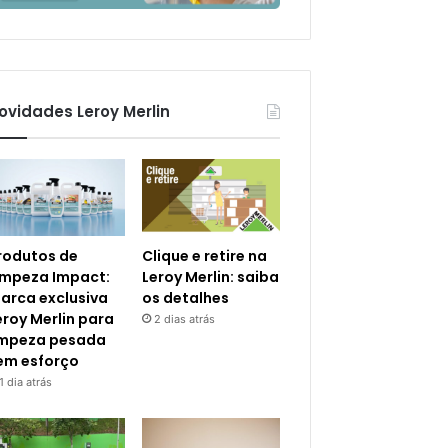
ovidades Leroy Merlin
rodutos de
Clique e retire na
impeza Impact:
Leroy Merlin: saiba
arca exclusiva
os detalhes
eroy Merlin para
2 dias atrás
impeza pesada
em esforço
1 dia atrás