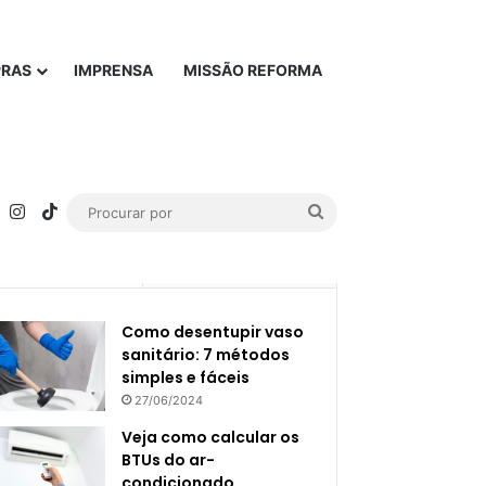
PRAS
IMPRENSA
MISSÃO REFORMA
rest
YouTube
Instagram
TikTok
Procurar
por
Popular
Recente
Como desentupir vaso
sanitário: 7 métodos
simples e fáceis
27/06/2024
Veja como calcular os
BTUs do ar-
condicionado