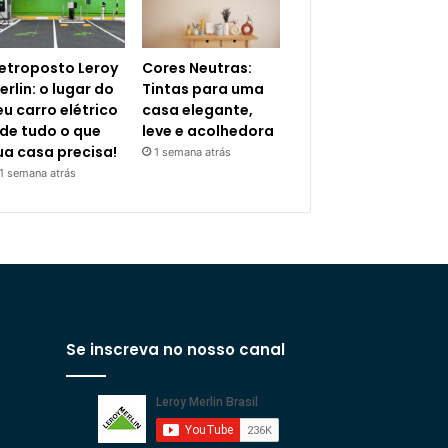
letroposto Leroy
Cores Neutras:
erlin: o lugar do
Tintas para uma
eu carro elétrico
casa elegante,
 de tudo o que
leve e acolhedora
ua casa precisa!
1 semana atrás
1 semana atrás
Se inscreva no nosso canal