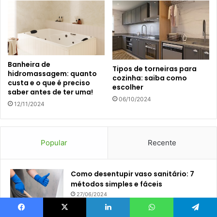
Banheira de
Tipos de torneiras para
hidromassagem: quanto
cozinha: saiba como
custa e o que é preciso
escolher
saber antes de ter uma!
06/10/2024
12/11/2024
Popular
Recente
Como desentupir vaso sanitário: 7
métodos simples e fáceis
27/06/2024
Facebook
X
Linkedin
WhatsApp
Telegram