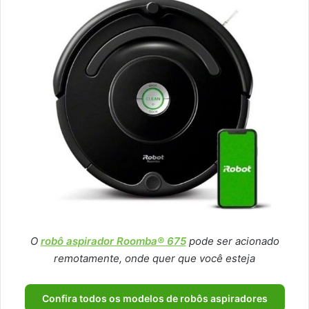
O
robô aspirador Roomba® 675
pode ser acionado
remotamente, onde quer que você esteja
Confira todos os modelos de robôs aspiradores