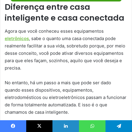
Diferença entre casa
inteligente e casa conectada
Agora que você conheceu esses equipamentos
eletrônicos
, sabe o quanto uma casa conectada pode
realmente facilitar a sua vida, sobretudo porque, por meio
desse conceito, você pode ativar diversos equipamentos
para que eles façam, sozinhos, aquilo que você deseja e
precisa.
No entanto, há um passo a mais que pode ser dado
quando esses dispositivos, equipamentos,
eletrodomésticos ou eletroeletrônicos passam a funcionar
de forma totalmente automatizada. E isso é o que
chamamos de casa inteligente.
A casa inteligente funciona da seguinte forma: utilizando
Facebook
X
Linkedin
WhatsApp
Telegram