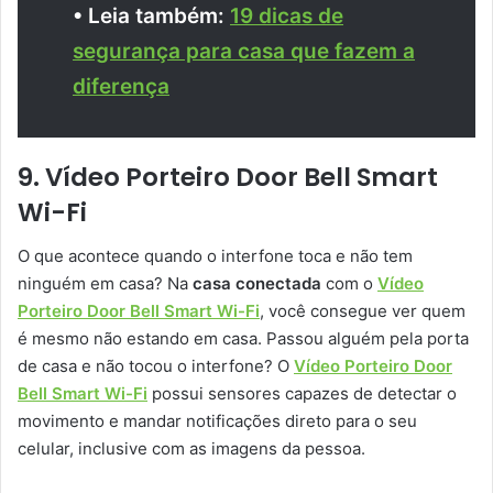
• Leia também:
19 dicas de
segurança para casa que fazem a
diferença
9. Vídeo Porteiro Door Bell Smart
Wi-Fi
O que acontece quando o interfone toca e não tem
ninguém em casa? Na
casa conectada
com o
Vídeo
Porteiro Door Bell Smart Wi-Fi
, você consegue ver quem
é mesmo não estando em casa. Passou alguém pela porta
de casa e não tocou o interfone? O
Vídeo Porteiro Door
Bell Smart Wi-Fi
possui sensores capazes de detectar o
movimento e mandar notificações direto para o seu
celular, inclusive com as imagens da pessoa.