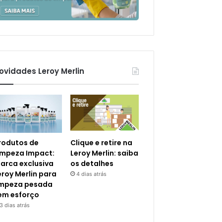
ovidades Leroy Merlin
rodutos de
Clique e retire na
impeza Impact:
Leroy Merlin: saiba
arca exclusiva
os detalhes
eroy Merlin para
4 dias atrás
impeza pesada
em esforço
3 dias atrás