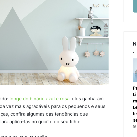
N
P
L
ndo:
longe do binário azul e rosa
, eles ganharam
m
ada vez mais agradáveis para os pequenos e seus
L
l
anças, confira algumas das tendências que
s
ra aplicá-las no quarto do seu filho: