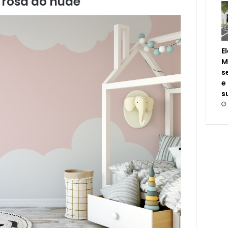
 rosa ao nude
E
M
s
e
s