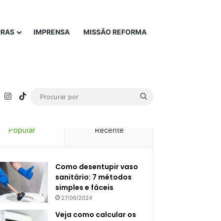
PRAS
IMPRENSA
MISSÃO REFORMA
rest
YouTube
Instagram
TikTok
Procurar
por
Popular
Recente
Como desentupir vaso
sanitário: 7 métodos
simples e fáceis
27/06/2024
Veja como calcular os