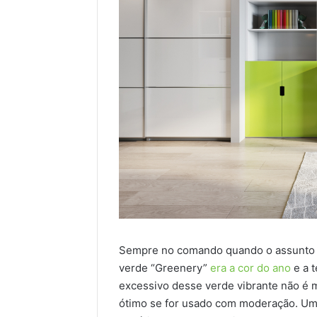
Sempre no comando quando o assunto sã
verde “Greenery”
era a cor do ano
e a t
excessivo desse verde vibrante não é 
ótimo se for usado com moderação. Um