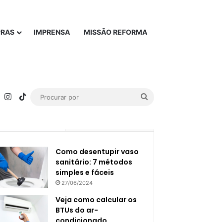
PRAS
IMPRENSA
MISSÃO REFORMA
rest
YouTube
Instagram
TikTok
Procurar
por
Popular
Recente
Como desentupir vaso
sanitário: 7 métodos
simples e fáceis
27/06/2024
Veja como calcular os
BTUs do ar-
condicionado