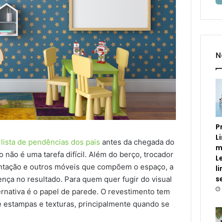
N
P
L
lista de pendências dos pais
antes da chegada do
m
 não é uma tarefa difícil. Além do berço, trocador
L
entação e outros móveis que compõem o espaço, a
l
s
ença no resultado. Para quem quer fugir do visual
ernativa é o papel de parede. O revestimento tem
de estampas e texturas, principalmente quando se