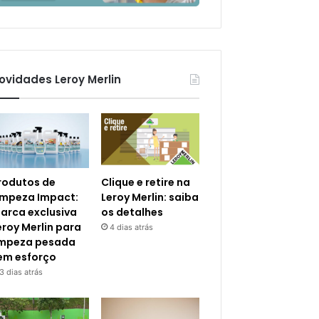
ovidades Leroy Merlin
rodutos de
Clique e retire na
impeza Impact:
Leroy Merlin: saiba
arca exclusiva
os detalhes
eroy Merlin para
4 dias atrás
impeza pesada
em esforço
3 dias atrás