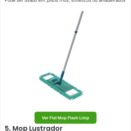
Pode ser usado em: pisos frios, sintéticos ou amadeirados
Ver Flat Mop Flash Limp
5. Mop Lustrador