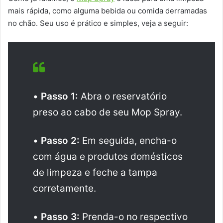
mais rápida, como alguma bebida ou comida derramadas
no chão. Seu uso é prático e simples, veja a seguir:
•
Passo 1:
Abra o reservatório
preso ao cabo de seu Mop Spray.
•
Passo 2:
Em seguida, encha-o
com água e produtos domésticos
de limpeza e feche a tampa
corretamente.
•
Passo 3:
Prenda-o no respectivo