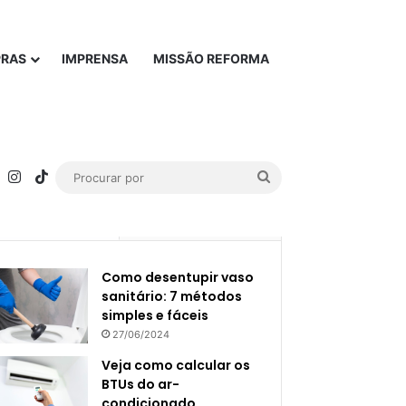
PRAS
IMPRENSA
MISSÃO REFORMA
rest
YouTube
Instagram
TikTok
Procurar
por
Popular
Recente
Como desentupir vaso
sanitário: 7 métodos
simples e fáceis
27/06/2024
Veja como calcular os
BTUs do ar-
condicionado