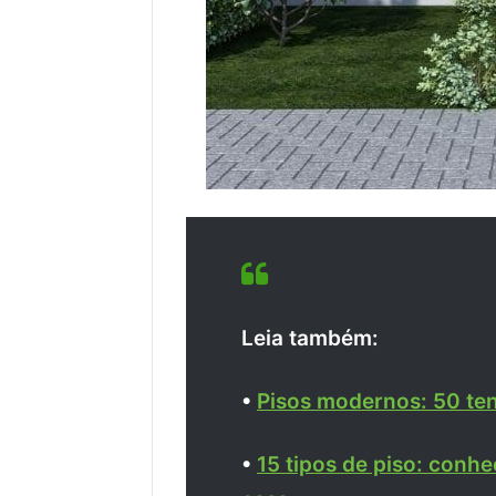
Leia também:
•
Pisos modernos: 50 ten
•
15 tipos de piso: conh