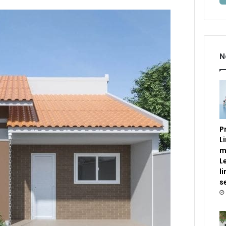
N
P
L
m
L
l
s