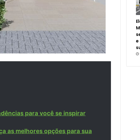
E
M
s
e
s
dências para você se inspirar
eça as melhores opções para sua