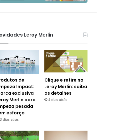
ovidades Leroy Merlin
rodutos de
Clique e retire na
impeza Impact:
Leroy Merlin: saiba
arca exclusiva
os detalhes
eroy Merlin para
4 dias atrás
impeza pesada
em esforço
3 dias atrás