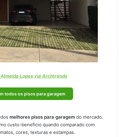
 Almeida Lopes via Archtrends
om todos os pisos para garagem
 dos
melhores pisos para garagem
do mercado.
imo custo-benefício quando comparado com
rmatos, cores, texturas e estampas.