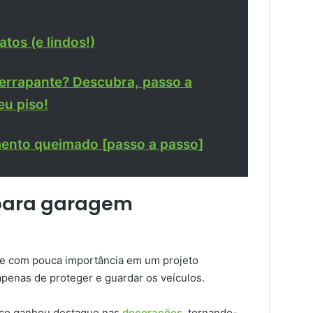
tos (e lindos!)
derrapante? Descubra, passo a
eu piso!
mento queimado [passo a passo]
 para garagem
e com pouca importância em um projeto
apenas de proteger e guardar os veículos.
aço ganhou destaque nas
decorações
, tornando-