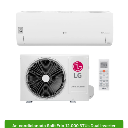
Ar-condicionado Split Frio 12.000 BTUs Dual Inverter