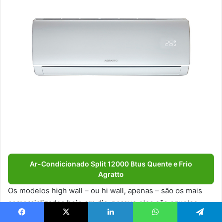
Ar-Condicionado Split 12000 Btus Quente e Frio
Agratto
Os modelos high wall – ou hi wall, apenas – são os mais
comercializados hoje em dia, porque eles são aqueles
tipos de equipamentos que são posicionados no topo da
Facebook
X
Linkedin
WhatsApp
Telegram