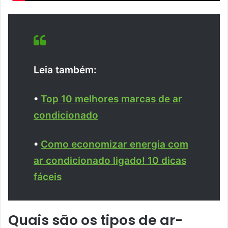
Leia também:
•
Top 10 melhores marcas de ar
condicionado
•
Como economizar energia com
ar condicionado ligado! 10 dicas
fáceis
Quais são os tipos de ar-