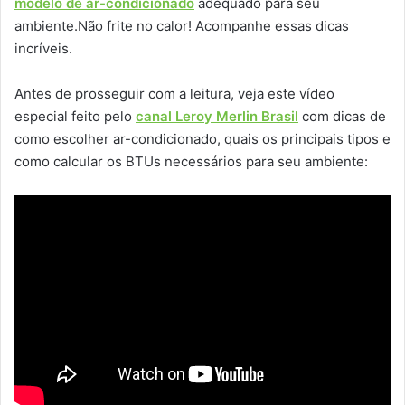
modelo de ar-condicionado
adequado para seu
ambiente.Não frite no calor! Acompanhe essas dicas
incríveis.
Antes de prosseguir com a leitura, veja este vídeo
especial feito pelo
canal Leroy Merlin Brasil
com dicas de
como escolher ar-condicionado, quais os principais tipos e
como calcular os BTUs necessários para seu ambiente: