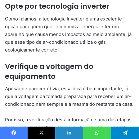
Opte por tecnologia inverter
Como falamos, a tecnologia Inverter é uma excelente
opção para quem quer economizar energia e ter um
aparelho que causa menos impactos ao meio ambiente, já
que esse tipo de ar-condicionado utiliza o gás
ecologicamente correto.
Verifique a voltagem do
equipamento
Apesar de parecer óbvia, essa dica é bem importante, já
que a voltagem da tomada preparada para receber um ar-
condicionado nem sempre é a mesma do restante da casa.
Por isso, a verificação desta informação é uma das etapas
para quem quer saber como escolher ar-condicionado!
Facebook
X
Linkedin
WhatsApp
Telegram