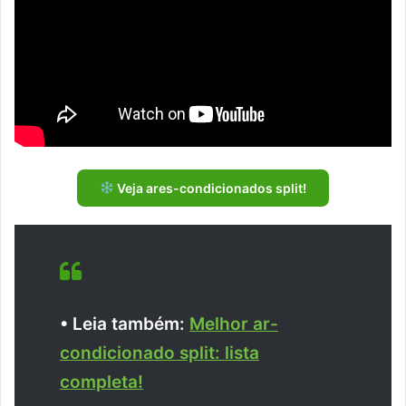
Veja ares-condicionados split!
• Leia também:
Melhor ar-
condicionado split: lista
completa!