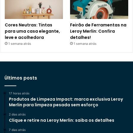
Cores Neutras: Tintas
Feirão de Ferramentas na
para uma casa elegante,
Leroy Merlin: Confira
leve e acolhedora
detalhes!
1 semana atrás
1 semana atrás
Últimos posts
17 horas atrás
Produtos de Limpeza Impact: marca exclusiva Leroy
Merlin para limpeza pesada sem esforço
2 dias atrás
Clique e retire na Leroy Merlin: saiba os detalhes
7 dias atrás