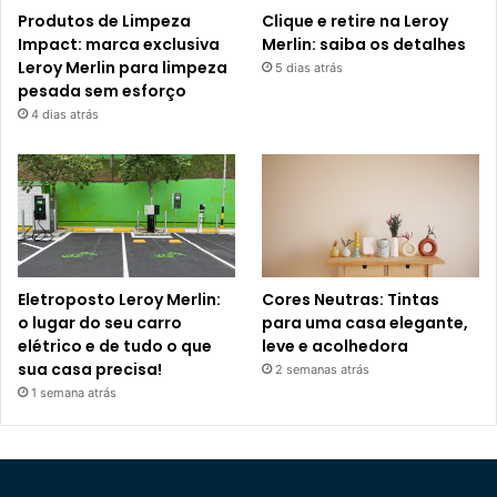
Produtos de Limpeza
Clique e retire na Leroy
Impact: marca exclusiva
Merlin: saiba os detalhes
Leroy Merlin para limpeza
5 dias atrás
pesada sem esforço
4 dias atrás
Eletroposto Leroy Merlin:
Cores Neutras: Tintas
o lugar do seu carro
para uma casa elegante,
elétrico e de tudo o que
leve e acolhedora
sua casa precisa!
2 semanas atrás
1 semana atrás