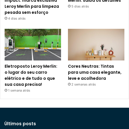
Impact: marca exclusiva
Merlin: saiba os detalhes
Leroy Merlin para limpeza
5 dias atrás
pesada sem esforço
4 dias atrás
Eletroposto Leroy Merlin:
Cores Neutras: Tintas
o lugar do seu carro
para uma casa elegante,
elétrico e de tudo o que
leve e acolhedora
sua casa precisa!
2 semanas atrás
1 semana atrás
Últimos posts