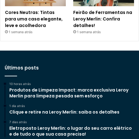
Cores Neutras: Tintas
Feirão de Ferramentas na
para uma casa elegante,
Leroy Merlin: Confira
leve e acolhedora
detalhes!
1 semana atrás
1 semana atrás
Últimos posts
10 horas atrás
Produtos de Limpeza Impact: marca exclusiva Leroy
Merlin para limpeza pesada sem esforço
1 dia atrás
Clique e retire na Leroy Merlin: saiba os detalhes
7 dias atrás
Eletroposto Leroy Merlin: o lugar do seu carro elétrico
e de tudo o que sua casa precisa!