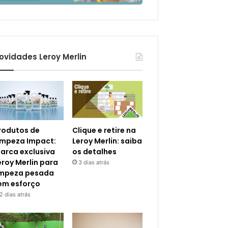
ovidades Leroy Merlin
rodutos de
Clique e retire na
impeza Impact:
Leroy Merlin: saiba
arca exclusiva
os detalhes
eroy Merlin para
3 dias atrás
impeza pesada
em esforço
2 dias atrás