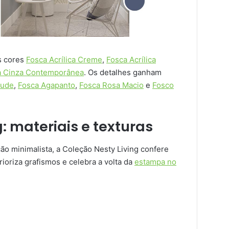
s cores
Fosca Acrílica Creme
,
Fosca Acrílica
a Cinza Contemporânea
. Os detalhes ganham
Nude
,
Fosca Agapanto
,
Fosca Rosa Macio
e
Fosco
: materiais e texturas
ção minimalista, a Coleção Nesty Living confere
rioriza grafismos e celebra a volta da
estampa no
s