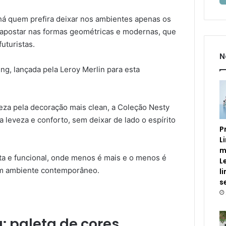
há quem prefira deixar nos ambientes apenas os
E apostar nas formas geométricas e modernas, que
uturistas.
N
ng, lançada pela Leroy Merlin para esta
reza pela decoração mais clean, a Coleção Nesty
a leveza e conforto, sem deixar de lado o espírito
P
L
m
sta e funcional, onde menos é mais e o menos é
L
um ambiente contemporâneo.
l
s
: paleta de cores