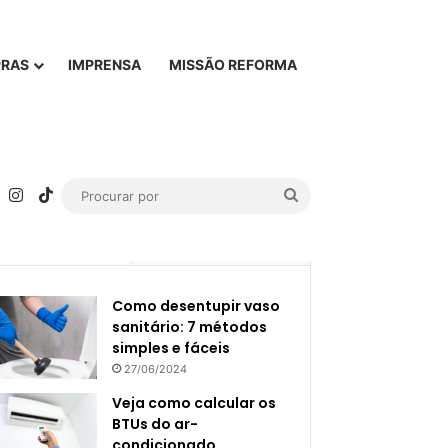
PRAS
IMPRENSA
MISSÃO REFORMA
rest
YouTube
Instagram
TikTok
Procurar
por
Popular
Recente
Como desentupir vaso
sanitário: 7 métodos
simples e fáceis
27/06/2024
Veja como calcular os
BTUs do ar-
condicionado