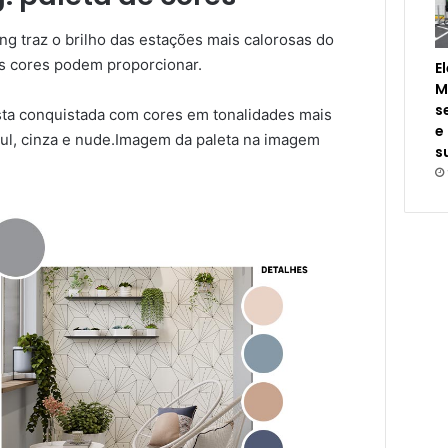
ng traz o brilho das estações mais calorosas do
s cores podem proporcionar.
E
M
s
sta conquistada com cores em tonalidades mais
e
azul, cinza e nude.Imagem da paleta na imagem
s