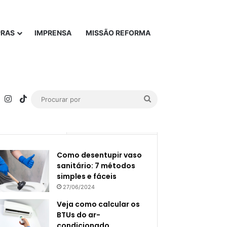
PRAS
IMPRENSA
MISSÃO REFORMA
rest
YouTube
Instagram
TikTok
Procurar
por
Popular
Recente
Como desentupir vaso
sanitário: 7 métodos
simples e fáceis
27/06/2024
Veja como calcular os
BTUs do ar-
condicionado