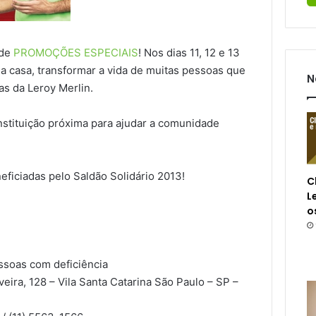
 de
PROMOÇÕES ESPECIAIS
! Nos dias 11, 12 e 13
ia casa, transformar a vida de muitas pessoas que
N
s da Leroy Merlin.
nstituição próxima para ajudar a comunidade
neficiadas pelo Saldão Solidário 2013!
C
L
o
ssoas com deficiência
eira, 128 – Vila Santa Catarina São Paulo – SP –