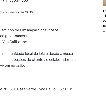
 / (11) 5563-1566
C
ou no início de 2013
T
c
l
 Caminho de Luz amparo dos Idosos
 não governamental
– Vila Guilherme
 da comunidade local da loja e desde a nossa
ção com doações de clientes e colaboradores e
 vivem no asilo.
lari, 376 Casa Verde- São Paulo – SP CEP