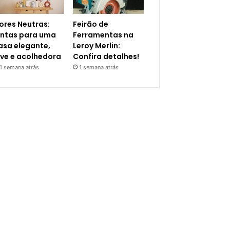
ores Neutras:
Feirão de
intas para uma
Ferramentas na
asa elegante,
Leroy Merlin:
eve e acolhedora
Confira detalhes!
1 semana atrás
1 semana atrás