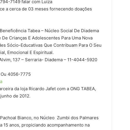
794-7149 falar com Luiza
ntece a cerca de 03 meses fornecendo doações
a Beneficência Tabea – Núcleo Social De Diadema
e De Crianças E Adolescentes Para Uma Nova
ades Sócio-Educativas Que Contribuam Para O Seu
al, Emocional E Espiritual.
Alvim, 137 – Serraria- Diadema – 11-4044-5920
0 Ou 4056-7775
a
arceira da loja Ricardo Jafet com a ONG TABEA,
 junho de 2012.
 Pachoal Bianco, no Núcleo Zumbi dos Palmares
 a 15 anos, propiciando acompanhamento na