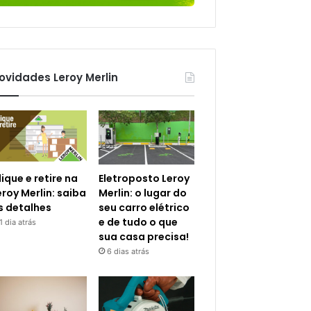
ovidades Leroy Merlin
lique e retire na
Eletroposto Leroy
eroy Merlin: saiba
Merlin: o lugar do
s detalhes
seu carro elétrico
e de tudo o que
1 dia atrás
sua casa precisa!
6 dias atrás