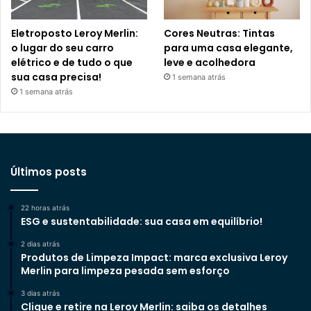
Eletroposto Leroy Merlin:
Cores Neutras: Tintas
o lugar do seu carro
para uma casa elegante,
elétrico e de tudo o que
leve e acolhedora
sua casa precisa!
1 semana atrás
1 semana atrás
Últimos posts
22 horas atrás
ESG e sustentabilidade: sua casa em equilíbrio!
2 dias atrás
Produtos de Limpeza Impact: marca exclusiva Leroy
Merlin para limpeza pesada sem esforço
3 dias atrás
Clique e retire na Leroy Merlin: saiba os detalhes