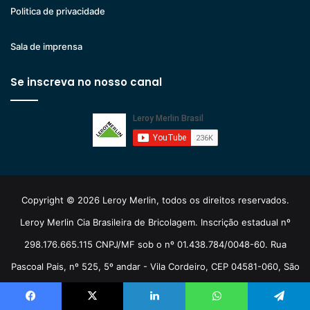
Politica de privacidade
Sala de imprensa
Se inscreva no nosso canal
Copyright © 2026 Leroy Merlin, todos os direitos reservados.
Leroy Merlin Cia Brasileira de Bricolagem. Inscrição estadual nº
298.176.665.115 CNPJ/MF sob o nº 01.438.784/0048-60. Rua
Pascoal Pais, nº 525, 5º andar - Vila Cordeiro, CEP 04581-060, São
Paulo/SP.
Facebook
X
Linkedin
WhatsApp
Telegram