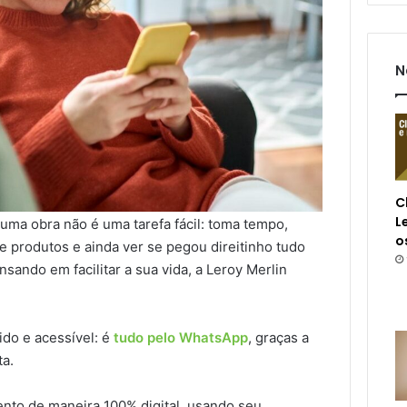
N
C
L
uma obra não é uma tarefa fácil: toma tempo,
o
e produtos e ainda ver se pegou direitinho tudo
nsando em facilitar a sua vida, a Leroy Merlin
ido e acessível: é
tudo pelo WhatsApp
, graças a
ta.
ento de maneira 100% digital, usando seu