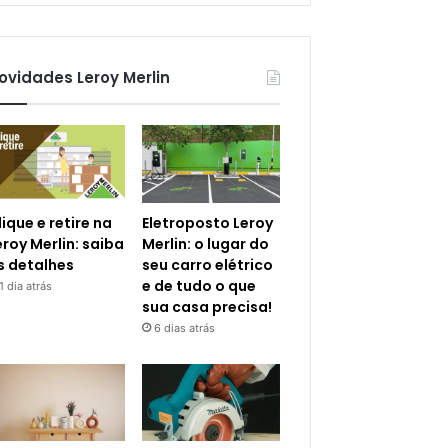
ovidades Leroy Merlin
lique e retire na
Eletroposto Leroy
eroy Merlin: saiba
Merlin: o lugar do
s detalhes
seu carro elétrico
e de tudo o que
1 dia atrás
sua casa precisa!
6 dias atrás