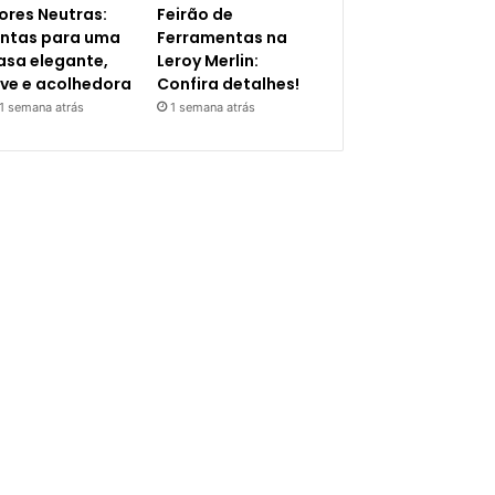
ores Neutras:
Feirão de
intas para uma
Ferramentas na
asa elegante,
Leroy Merlin:
eve e acolhedora
Confira detalhes!
1 semana atrás
1 semana atrás