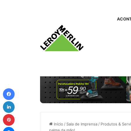
ACONT
Facebook
Linkedin
Pinterest
Início
/
Sala de Imprensa
/
Produtos & Serv
Messenger
palma da mão!