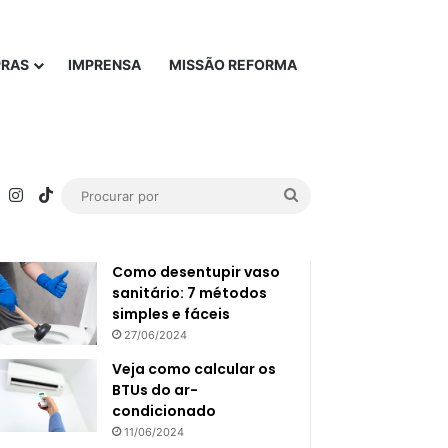
PRAS
IMPRENSA
MISSÃO REFORMA
rest
YouTube
Instagram
TikTok
Procurar
Popular
Recente
por
Como desentupir vaso
sanitário: 7 métodos
simples e fáceis
27/06/2024
Veja como calcular os
BTUs do ar-
condicionado
11/06/2024