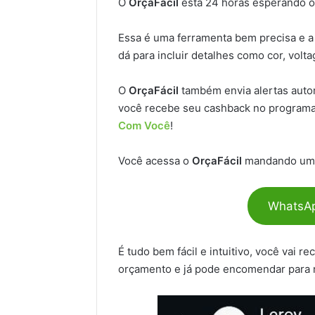
O
OrçaFácil
está 24 horas esperando o
Essa é uma ferramenta bem precisa e a
dá para incluir detalhes como cor, volt
O
OrçaFácil
também envia alertas auto
você recebe seu cashback no programa 
Com Você
!
Você acessa o
OrçaFácil
mandando uma
WhatsAp
É tudo bem fácil e intuitivo, você vai
orçamento e já pode encomendar para 