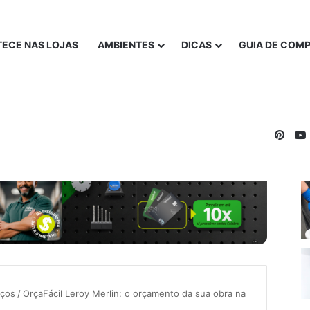
ECE NAS LOJAS
AMBIENTES
DICAS
GUIA DE COM
Pinte
iços
/
OrçaFácil Leroy Merlin: o orçamento da sua obra na