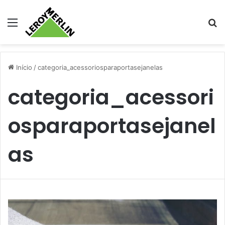
Menu
Pr
Início
/
categoria_acessoriosparaportasejanelas
categoria_acessori
osparaportasejanel
as